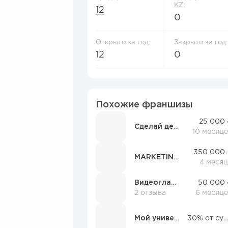
KZ:
12
0
Открыто за год:
Закрыто за год:
12
0
Похожие франшизы
25 000 
Сделай дело
10 месяц
350 000 
MARKETING24
4 месяц
Видеоглаз (ст. назв. IZITRONIC)
50 000 
2 отзыва
6 месяце
Мой университет
30% от суммы догов