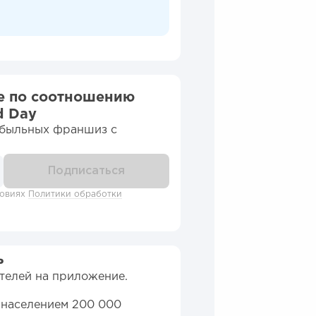
е по соотношению
d Day
ибыльных франшиз c
ловиях
Политики обработки
ь
телей на приложение.
с населением 200 000