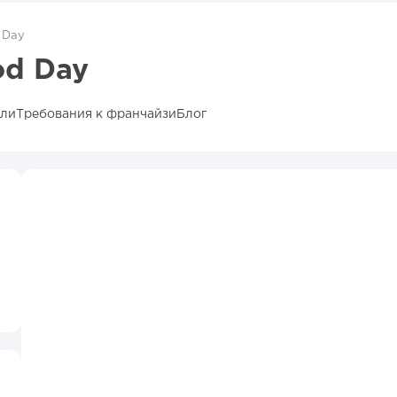
 Day
d Day
ыли
Требования к франчайзи
Блог