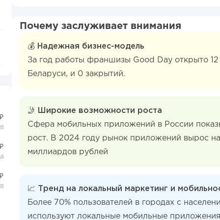
Почему заслуживает внимания
💰
Надежная бизнес-модель
За год работы франшизы Good Day открыто 12 
Беларуси, и 0 закрытий.
🤳
Широкие возможности роста
₽
Сфера мобильных приложений в России показ
ев
рост. В 2024 году рынок приложений вырос на
₽
миллиардов рублей
а
₽
в
📈
Тренд на локальный маркетинг и мобильно
Более 70% пользователей в городах с населен
ора
используют локальные мобильные приложения 