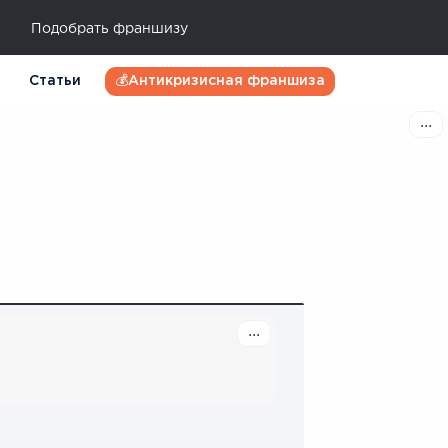
Подобрать франшизу
Статьи
💰Антикризисная франшиза