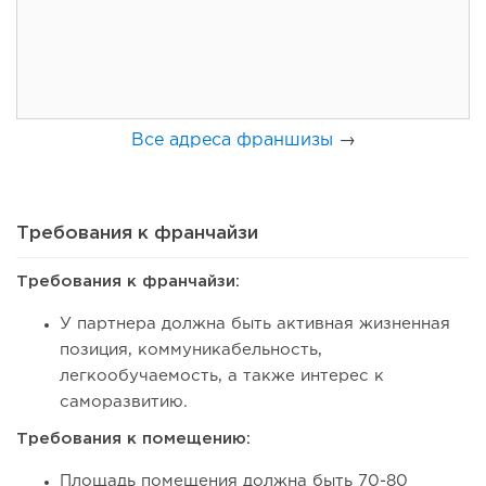
открытия заведения
Все адреса франшизы
→
Требования к франчайзи
Требования к франчайзи:
129
8
1
У партнера должна быть активная жизненная
Coffee Way приступил к масштабированию собственной
позиция, коммуникабельность,
модели производства...
легкообучаемость, а также интерес к
саморазвитию.
Требования к помещению:
Площадь помещения должна быть 70-80