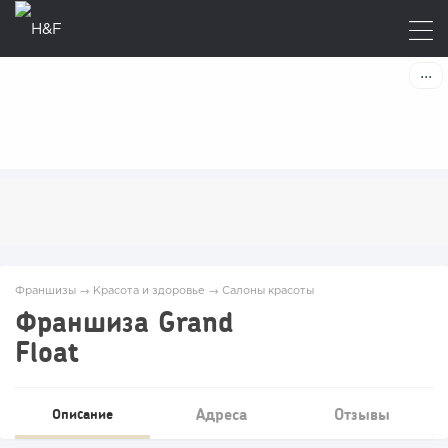
Франшизы
→
Красота и здоровье
→
Салоны красоты
Франшиза Grand
Float
Адреса
Отзывы
Описание