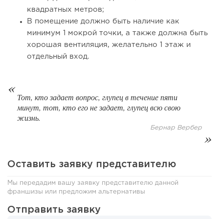
квадратных метров;
В помещение должно быть наличие как
минимум 1 мокрой точки, а также должна быть
хорошая вентиляция, желательно 1 этаж и
отдельный вход.
132
0
0
Тот, кто задает вопрос, глупец в течение пяти
От стартапа за 30 тысяч рублей до бизнеса стоимостью
минут, тот, кто его не задает, глупец всю свою
миллиарды:...
жизнь.
Бернар Вербер
Оставить заявку представителю
Мы передадим вашу заявку представителю данной
франшизы или предложим альтернативы
Отправить заявку