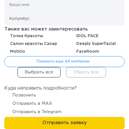
204
12
2
Отзыв SSL-сертификатов у банков: как это влияет на
российский...
Также вас может заинтересовать
Точка Красоты
IDOL FACE
Салон красоты Сахар
Deeply Superfacial
Mohito
FaceRoom
Показать еще 44 компании
Куда направить подробности?
Позвонить
Отправить в MAX
189
12
2
Отправить в Telegram
«Прибыль 20 млн в год, а я ездил на метро»: куда в
интернет-магазине...