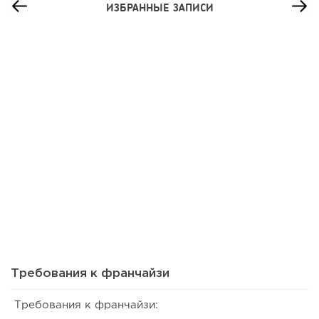
ИЗБРАННЫЕ ЗАПИСИ
93
0
0
Сколько приносит маленькая кофейня в Екатеринбурге в
2026 году:...
Требования к франчайзи
Требования к франчайзи: