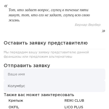
Тот, кто задает вопрос, глупец в течение пяти
125
8
1
минут, тот, кто его не задает, глупец всю свою
жизнь.
Coffee Way приступил к масштабированию собственной
Бернар Вербер
модели производства...
Оставить заявку представителю
Мы передадим вашу заявку представителю данной
франшизы или предложим альтернативы
Отправить заявку
130
0
0
Также вас может заинтересовать
Крепыж
REIKI CLUB
От стартапа за 30 тысяч рублей до бизнеса стоимостью
OKFIL
LICO PLUS
миллиарды:...