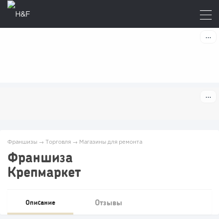
Франшизы
→
Торговля
→
Магазины для ремонта
Франшиза
Крепмаркет
Отзывы
Описание