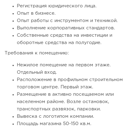
Регистрация юридического лица.
Опыт в бизнесе.
Опыт работы с инструментом и техникой.
Выполнение корпоративных стандартов.
Собственные средства на инвестиции и
оборотные средства на полугодие.
139
8
1
Требования к помещению:
Франшиза кафе: рейтинг лучших франшиз общепита для
Нежилое помещение на первом этаже.
открытия заведения
Отдельный вход.
Расположение в профильном строительном
торговом центре. Первый этаж.
Размещение в активно посещаемом или
населенном районе. Возле остановок,
транспортных развязок, парковки.
Вывеска с логотипом компании.
Площадь магазина 50-150 кв.м.