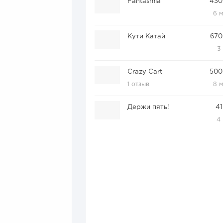
Fantasmia
430
6 
Кути Катай
670
3
Crazy Cart
500
1 отзыв
8 
Держи пять!
41
4