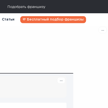
Подобрать франшизу
Статьи
💸 Бесплатный подбор франшизы