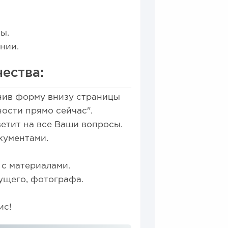
ы.
нии.
ества:
лнив форму внизу страницы
ности прямо сейчас".
ветит на все Ваши вопросы.
кументами.
 с материалами.
ущего, фотографа.
ис!