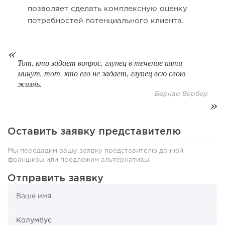
открытия заведения
позволяет сделать комплексную оценку
потребностей потенциального клиента.
Тот, кто задает вопрос, глупец в течение пяти
минут, тот, кто его не задает, глупец всю свою
жизнь.
Бернар Вербер
Оставить заявку представителю
109
0
0
Мы передадим вашу заявку представителю данной
франшизы или предложим альтернативы
Coffee Way приступил к масштабированию собственной
модели производства...
Отправить заявку