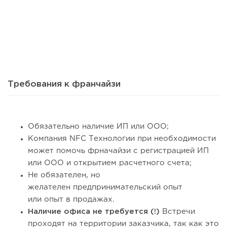
46
0
0
Сколько приносит маленькая кофейня в Екатеринбурге в
2026 году:...
Требования к франчайзи
Обязательно наличие ИП или ООО;
Компания NFC Технологии при необходимости
может помочь
фрначайзи
с регистрацией ИП
или ООО и открытием расчетного счета;
Не обязателен, но
желателен предпринимательский опыт
или опыт в продажах.
106
0
0
Наличие офиса не требуется (!)
Встречи
Франшиза кафе: рейтинг лучших франшиз общепита для
проходят на территории заказчика, так как это