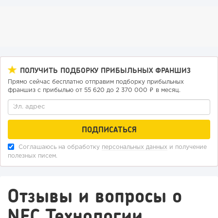
153
9
2
Отзыв SSL-сертификатов у банков: как это влияет на
российский...
ПОЛУЧИТЬ ПОДБОРКУ ПРИБЫЛЬНЫХ ФРАНШИЗ
Прямо сейчас бесплатно отправим подборку прибыльных
франшиз с прибылью от 55 620 до 2 370 000 ₽ в месяц.
Соглашаюсь на обработку
персональных данных
и получение
полезных писем.
160
11
2
Отзывы и вопросы о
«Прибыль 20 млн в год, а я ездил на метро»: куда в
NFC Технологии
интернет-магазине...