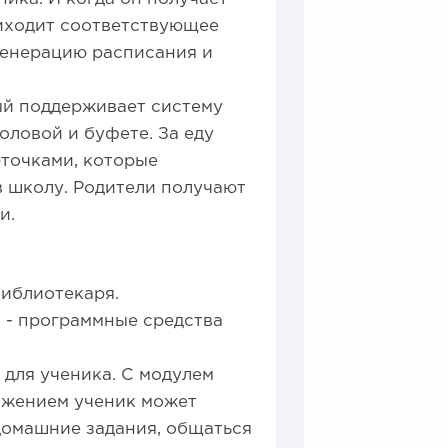
риходит соответствующее
генерацию расписания и
ый поддерживает систему
оловой и буфете. За еду
рточками, которые
в школу. Родители получают
и.
библиотекаря.
 - программные средства
для ученика. С модулем
ожением ученик может
домашние задания, общаться