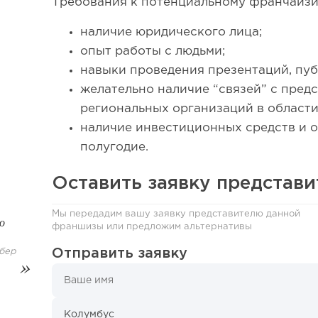
Требования к потенциальному франчайзи
64
наличие юридического лица;
Франшиза кафе: рейтинг лучших франшиз общепит
опыт работы с людьми;
навыки проведения презентаций, пу
желательно наличие “связей” с пред
региональных организаций в области
наличие инвестиционных средств и 
полугодие.
Оставить заявку представ
Мы передадим вашу заявку представителю данной
о
франшизы или предложим альтернативы
Отправить заявку
бер