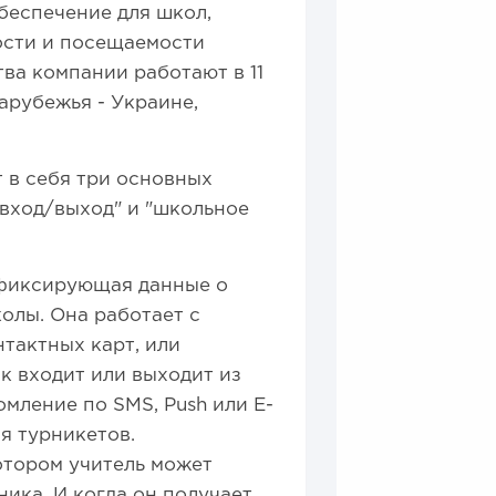
беспечение для школ,
ости и посещаемости
ва компании работают в 11
арубежья - Украине,
т в себя три основных
"вход/выход" и "школьное
 фиксирующая данные о
олы. Она работает с
тактных карт, или
к входит или выходит из
мление по SMS, Push или E-
я турникетов.
котором учитель может
ика. И когда он получает