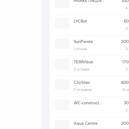
MARKETING24
350
4
LYCBot
60
3
SunPanda
200
1 отзыв
3
TERRAbot
170
3 отзыва
3
CitySites
600
7 отзывов
12 
WC-constructor
30
2
Aqua Centre
200