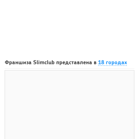
79
0
0
Сколько приносит маленькая кофейня в Екатеринбурге в
Франшиза Slimclub представлена в
18 городах
2026 году:...