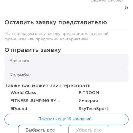
Бернар Вербер
Оставить заявку представителю
Мы передадим вашу заявку представителю данной
184
12
2
франшизы или предложим альтернативы
Отправить заявку
Отзыв SSL-сертификатов у банков: как это влияет на
российский...
Также вас может заинтересовать
World Class
FITROOM
FITNESS JUMPING BY MOCHALOVA
Империя
9Round
SkyTechSport
Показать еще 19 компаний