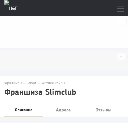
Франшизы
→
Спорт
→
Фитнес-клубы
Франшиза Slimclub
Адреса
Отзывы
Описание