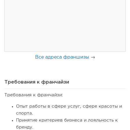
130
8
1
Франшиза кафе: рейтинг лучших франшиз общепита для
открытия заведения
Все адреса франшизы
→
Требования к франчайзи
Требования к франчайзи:
119
8
1
Опыт работы в сфере услуг, сфере красоты и
спорта.
Coffee Way приступил к масштабированию собственной
Принятие критериев бизнеса и лояльность к
модели производства...
бренду.