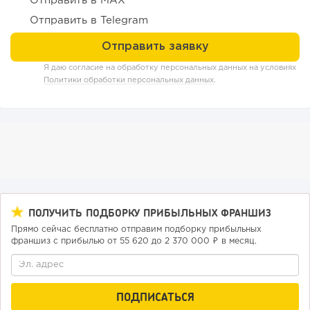
Отправить в MAX
151
11
2
Отправить в Telegram
«Прибыль 20 млн в год, а я ездил на метро»: куда в
интернет-магазине...
Я даю согласие на обработку персональных данных на условиях
Политики обработки персональных данных
.
ПОЛУЧИТЬ ПОДБОРКУ ПРИБЫЛЬНЫХ ФРАНШИЗ
Прямо сейчас бесплатно отправим подборку прибыльных
101
0
0
франшиз с прибылью от 55 620 до 2 370 000 ₽ в месяц.
Конференции августа 2026: лучшие мероприятия месяца
для бизнеса,...