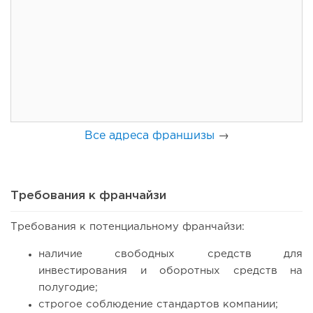
87
0
0
Франшиза кафе: рейтинг лучших франшиз общепита для
открытия заведения
Все адреса франшизы
→
Требования к франчайзи
Требования к потенциальному франчайзи:
99
0
0
наличие свободных средств для
инвестирования и оборотных средств на
Coffee Way приступил к масштабированию собственной
полугодие;
модели производства...
строгое соблюдение стандартов компании;