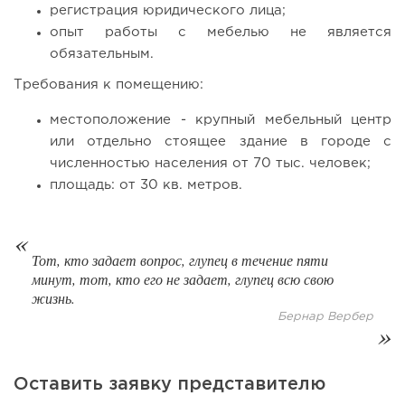
регистрация юридического лица;
опыт работы с мебелью не является
обязательным.
Требования к помещению:
местоположение - крупный мебельный центр
или отдельно стоящее здание в городе с
численностью населения от 70 тыс. человек;
площадь: от 30 кв. метров.
87
0
0
От стартапа за 30 тысяч рублей до бизнеса стоимостью
Тот, кто задает вопрос, глупец в течение пяти
миллиарды:...
минут, тот, кто его не задает, глупец всю свою
жизнь.
Бернар Вербер
Оставить заявку представителю