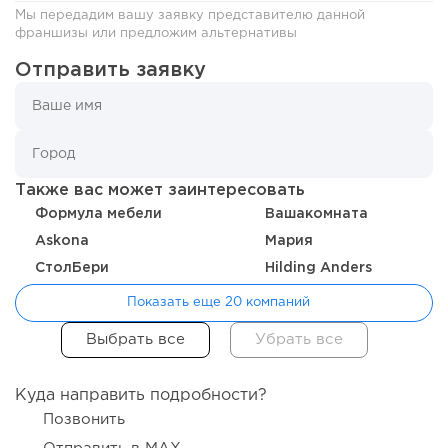
Мы передадим вашу заявку представителю данной
франшизы или предложим альтернативы
Отправить заявку
134
9
2
Отзыв SSL-сертификатов у банков: как это влияет на
российский...
Также вас может заинтересовать
Формула мебели
Вашакомната
Askona
Мария
СтолБери
Hilding Anders
Показать еще 20 компаний
Куда направить подробности?
Позвонить