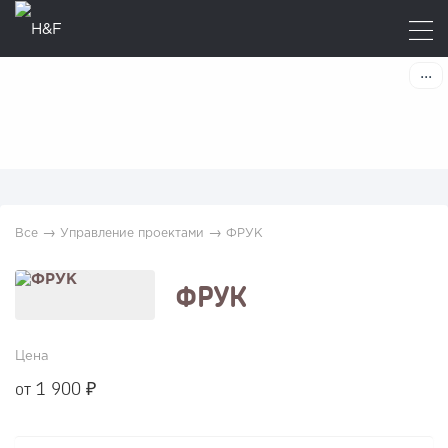
→
→
Все
Управление проектами
ФРУК
ФРУК
Цена
от 1 900 ₽