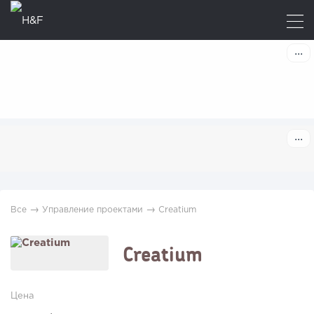
→
→
Все
Управление проектами
Creatium
Creatium
Цена