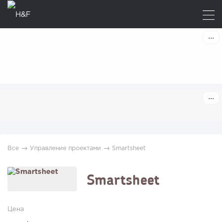
→
→
Все
Управление проектами
Smartsheet
Smartsheet
Цена