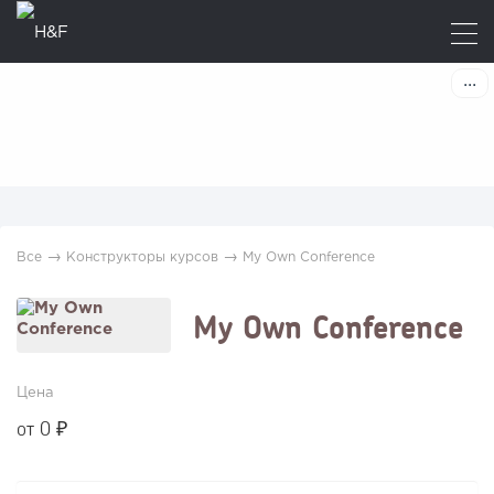
→
→
Все
Конструкторы курсов
My Own Conference
My Own Conference
Цена
от 0 ₽