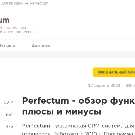
→
 для продаж
Perfectum
tum
M-система для
 бизнес-процессов
Отзывы
Аналоги
ОФИЦИАЛЬНЫЙ САЙ
17 апреля 2023
Perfectum - обзор фун
4 100 ₽
плюсы и минусы
нет
Perfectum
- украинская CRM-система для
4/5
процессов. Работают с 2010 г. Программа