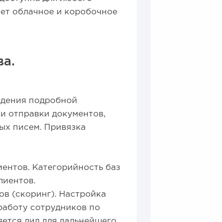
еет облачное и коробочное
а.
едения подробной
и отправки документов,
ых писем. Привязка
ентов. Категорийность баз
лиентов.
ов (скоринг). Настройка
работу сотрудников по
яется лид для дальнейшего