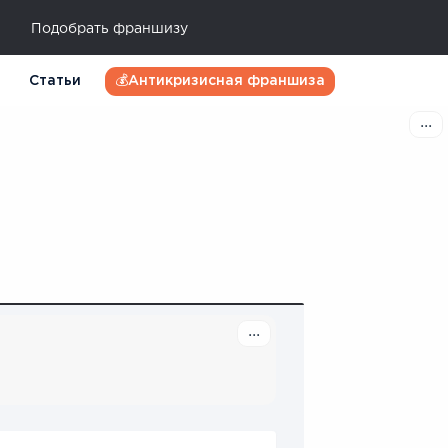
Подобрать франшизу
Статьи
💰Антикризисная франшиза