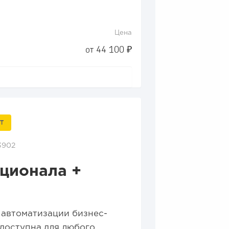
Цена
от 44 100 ₽
Т
3902
кционала +
 автоматизации бизнес-
 доступна для любого