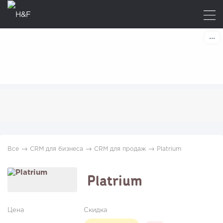
→
→
→
Все
CRM для бизнеса
CRM для продаж
Platrium
Platrium
Цена
Скидка