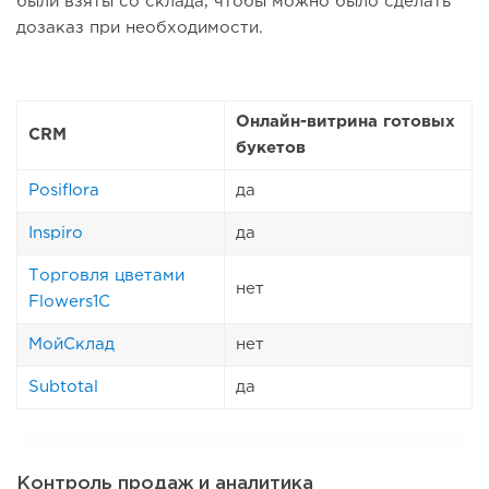
были взяты со склада, чтобы можно было сделать
дозаказ при необходимости.
Онлайн-витрина готовых
CRM
букетов
Posiflora
да
Inspiro
да
Торговля цветами
нет
Flowers1C
МойСклад
нет
Subtotal
да
Контроль продаж и аналитика