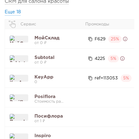
CRM для салона красоты
Еще
18
Сервис
Промокоды
МойСклад
F629
25%
от 0 ₽
Subtotal
4225
5%
от 0 ₽
KeyApp
ref=113053
5%
0
Posiflora
Стоимость рассчитывается индивидуально
Посифлора
от 1 ₽
Inspiro