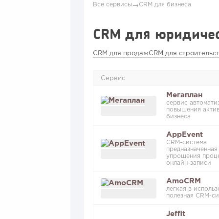
Все сервисы
CRM для бизнеса
→
CRM для юридичес
CRM для продаж
CRM для строительс
Сервис
Мегаплан
сервис автомати
повышения акти
бизнеса
AppEvent
CRM-система
предназначенная
упрощения проц
онлайн-записи
AmoCRM
легкая в использ
полезная CRM-си
Jeffit