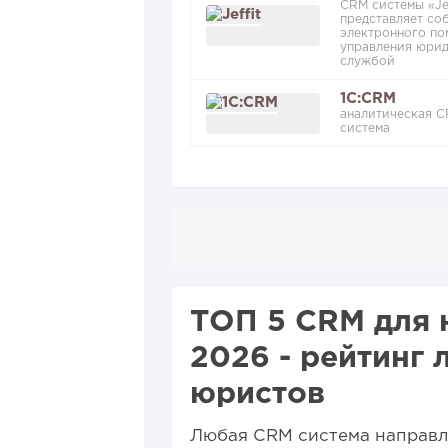
CRM системы «Jef
представляет со
электронного п
управления юри
службой
1C:CRM
аналитическая C
система
ТОП 5 CRM для 
2026 - рейтинг
юристов
Любая CRM система направле