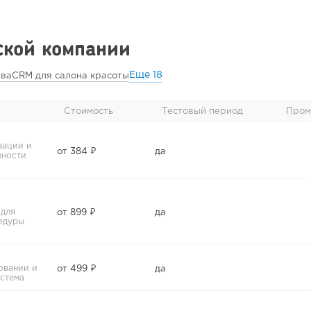
кой компании
Еще
18
тва
CRM для салона красоты
Стоимость
Тестовый период
Пром
зации и
от 384 ₽
да
вности
 для
от 899 ₽
да
едуры
овании и
от 499 ₽
да
стема