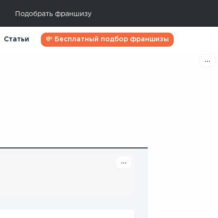
Подобрать франшизу
Статьи
💸 Бесплатный подбор франшизы