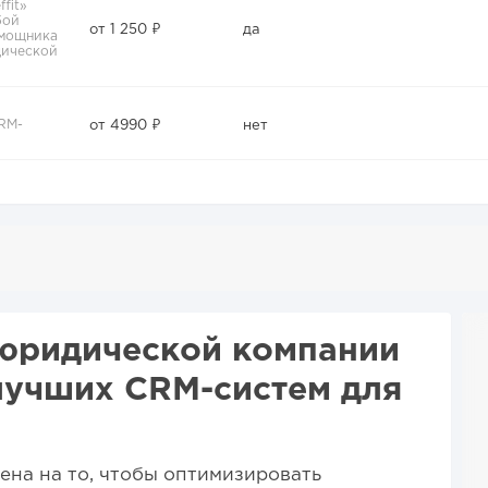
fit»
бой
от 1 250 ₽
да
омощника
дической
RM-
от 4990 ₽
нет
юридической компании
 лучших CRM-систем для
на на то, чтобы оптимизировать