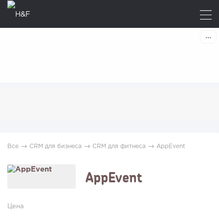
→
→
→
Все
CRM для бизнеса
CRM для фитнеса
AppEvent
AppEvent
Цена