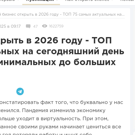
с идей от минимальных до больших вложений
1622759
25 в 09:17
47
рыть в 2026 году - ТОП
ьных на сегодняшний день
минимальных до больших
нстатировать факт того, что буквально у нас
менился. Пандемия изменила экономику
льше уходит в виртуальность. При этом,
ланное своими руками начинает цениться все