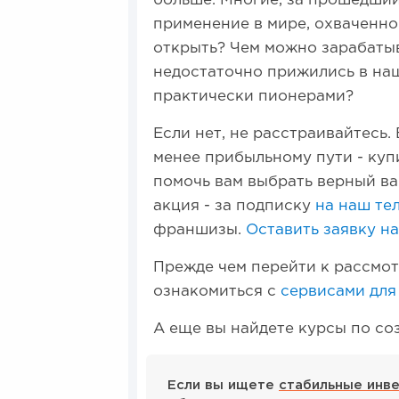
больше. Многие, за прошедший
применение в мире, охваченн
открыть? Чем можно зарабатыв
недостаточно прижились в наш
практически пионерами?
Если нет, не расстраивайтесь.
менее прибыльному пути - куп
помочь вам выбрать верный ва
акция - за подписку
на наш те
франшизы.
Оставить заявку н
Прежде чем перейти к рассмо
ознакомиться с
сервисами для
А еще вы найдете курсы по с
Если вы ищете
стабильные инв