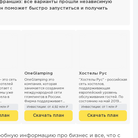
 франшиз: все варианты прошли независимую
ан поможет быстро запуститься и получить
OneGlamping
Хостелы Рус
- это сеть
OneGlamping это
“Хостелы Рус” - российская
-отелей
компания, которая
сеть хостелов,
отает с
занимается созданием
поддерживающая
рмы уже
международной сети
европейский уровень
ела в
глэмпингов в России.
обслуживания гостей. По
Фирма поддерживает
состоянию на май 2019
варе и два
абсолютно новый вид эко-
года, насчитывает порядка
 млн ₽
Инвестиции: от 4,92 млн ₽
Инвестиции: от 1 млн ₽
...
туризма и создает высокий
70 филиалов: среди них 58
уровень сервиса для
открыто по фр...
план
Скачать план
Скачать план
людей....
обную информацию про бизнес и все, что с