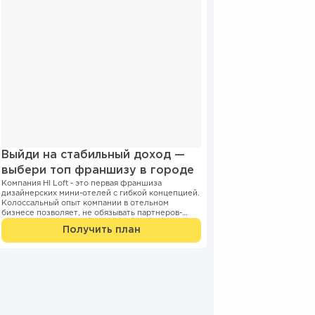
Выйди на стабильный доход —
выбери топ франшизу в городе
Компания HI Loft - это первая франшиза
дизайнерских мини-отелей с гибкой концепцией.
Колоссальный опыт компании в отельном
бизнесе позволяет, не обязывать партнеров-
франчайзи сети открывать конкретно ...
Получить план