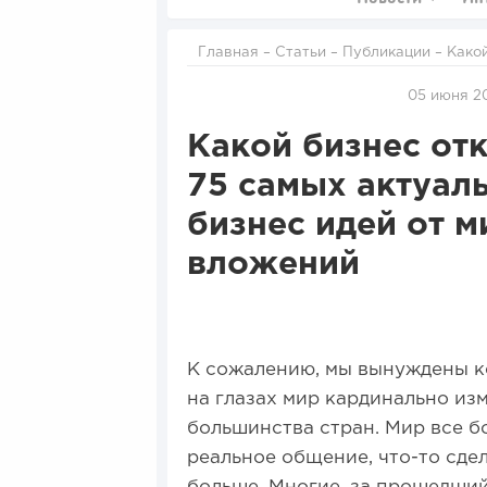
Главная
–
Статьи
–
Публикации
– Какой бизнес открыть в 2026 году - ТОП 75 самых актуальных на
сегодняшний день бизне
05 июня 20
Какой бизнес отк
75 самых актуал
бизнес идей от 
вложений
К сожалению, мы вынуждены ко
на глазах мир кардинально из
большинства стран. Мир все бо
реальное общение, что-то сде