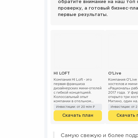
обратите внимание на наш топ
проверку, а готовый бизнес-пл
первые результаты.
HI LOFT
O’Live
Компания HI Loft - это
Компания O’Live 
первая франшиза
хостелов и мини
дизайнерских мини-отелей
«Рациональ» раб
с гибкой концепцией.
2017 года. У фи
Колоссальный опыт
открыто три хост
компании в отельном
Митино, один на
бизнесе позволяет, не
Славянском буль
Инвестиции: от 20 млн ₽
Инвестиции: от 2
обязывать партнеров-
мини-отеля. Комп
франчайзи сети открывать
Скачать план
Скачать 
конкретно ...
Самую свежую и более подр