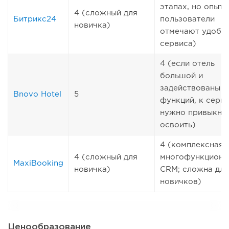
этапах, но опыт
4 (сложный для
Битрикс24
пользователи
новичка)
отмечают удобс
сервиса)
4 (если отель
большой и
задействованы м
Bnovo Hotel
5
функций, к серв
нужно привыкнут
освоить)
4 (комплексная
4 (сложный для
многофункциона
MaxiBooking
новичка)
CRM; сложна для
новичков)
Ценообразование