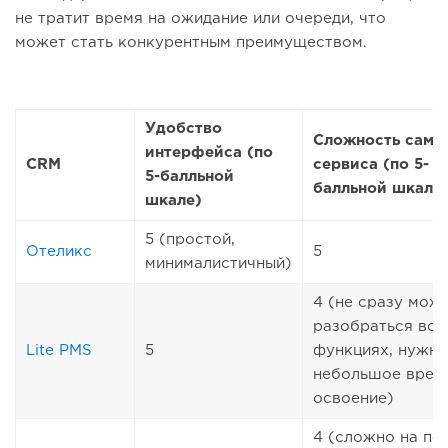
не тратит время на ожидание или очереди, что
может стать конкурентным преимуществом.
Удобство
Сложность само
интерфейса (по
CRM
сервиса (по 5-
5-балльной
балльной шкале
шкале)
5 (простой,
Отеликс
5
минималистичный)
4 (не сразу мож
разобраться во 
Lite PMS
5
функциях, нужно
небольшое врем
освоение)
4 (сложно на пе