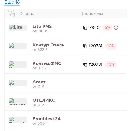
Еще
18
Сервис
Промокоды
Lite PMS
7940
5%
от 210 ₽
Контур.Отель
f20781
10%
от 833 ₽
Контур.ФМС
f20781
10%
от 917 ₽
Агаст
от 0 ₽
ОТЕЛИКС
от 0 ₽
Frontdesk24
от 500 ₽