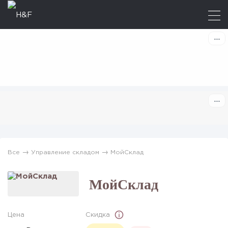
→
→
Все
Управление складом
МойСклад
МойСклад
Цена
Скидка