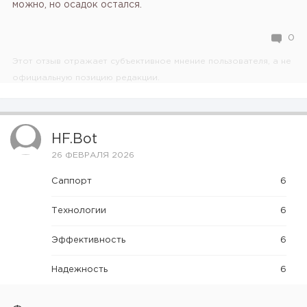
можно, но осадок остался.
0
Этот отзыв отражает субъективное мнение пользователя, а не
официальную позицию редакции.
HF.bot
26 ФЕВРАЛЯ 2026
Саппорт
6
Технологии
6
Эффективность
6
Надежность
6