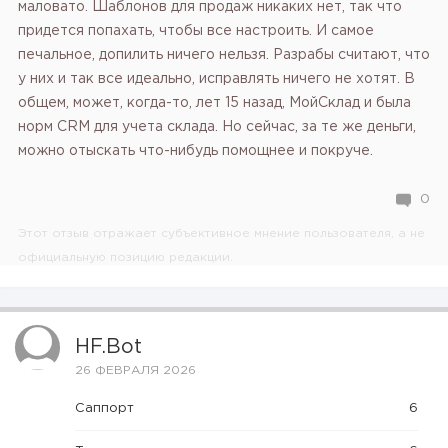
маловато. Шаблонов для продаж никаких нет, так что
придется попахать, чтобы все настроить. И самое
печальное, допилить ничего нельзя. Разрабы считают, что
у них и так все идеально, исправлять ничего не хотят. В
общем, может, когда-то, лет 15 назад, МойСклад и была
норм CRM для учета склада. Но сейчас, за те же деньги,
можно отыскать что-нибудь помощнее и покруче.
0
Этот отзыв отражает субъективное мнение пользователя, а не
официальную позицию редакции.
HF.bot
26 ФЕВРАЛЯ 2026
Саппорт
6