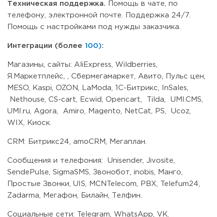
Техническая поддержка.
Помощь в чате, по
телефону, электронной почте. Поддержка 24/7.
Помощь с настройками под нужды заказчика.
Интеграции (более
100)
:
Магазины, сайты: AliExpress, Wildberries,
Я.Маркетплейс, , Сбермегамаркет, Авито, Пульс цен,
MESO, Kaspi, OZON, LaModa, 1С-Битрикс, InSales,
Nethouse, CS-cart, Ecwid, Openсart, Tilda, UMI.CMS,
UMI.ru, Agora, Amiro, Magento, NetCat, PS, Ucoz,
WIX, Киоск.
CRM: Битрикс24, amoCRM, Мегаплан.
Сообщения и телефония: Unisender, Jivosite,
SendePulse, SigmaSMS, Звонобот, inobis, Манго,
Простые Звонки, UIS, MCNTelecom, PBX, Telefum24,
Zadarma, Мегафон, Билайн, Телфин.
Социальные сети: Telegram, WhatsApp, VK.