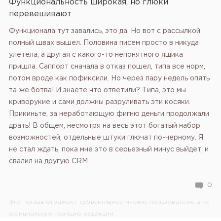
Функциональность широкая, но глюки
перевешивают
Функционала тут завались, это да. Но вот с рассылкой
полный швах вышел. Половина писем просто в никуда
улетела, а другая с какого-то непонятного ящика
пришла. Саппорт сначала в отказ пошел, типа все норм,
потом вроде как пофиксили. Но через пару недель опять
та же ботва! И знаете что ответили? Типа, это мы
криворукие и сами должны разруливать эти косяки.
Прикиньте, за неработающую фигню деньги продолжали
драть! В общем, несмотря на весь этот богатый набор
возможностей, отдельные штуки глючат по-черному. Я
не стал ждать, пока мне это в серьезный минус выйдет, и
свалил на другую CRM.
0
Этот отзыв отражает субъективное мнение пользователя, а не
официальную позицию редакции.