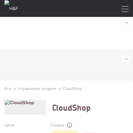
→
→
Все
Управление складом
CloudShop
CloudShop
Цена
Скидка