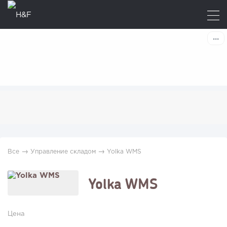
→
→
Все
Управление складом
Yolka WMS
Yolka WMS
Цена