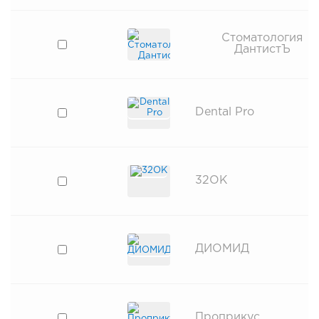
Стоматология
ДантистЪ
Dental Pro
32ОК
ДИОМИД
Проприкус