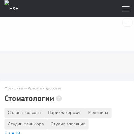
Франшизы
→
Красота и здоровье
Стоматологии
?
Салоны красоты
Парикмахерские
Медицина
Студии маникюра
Студии эпиляции
Еще
18