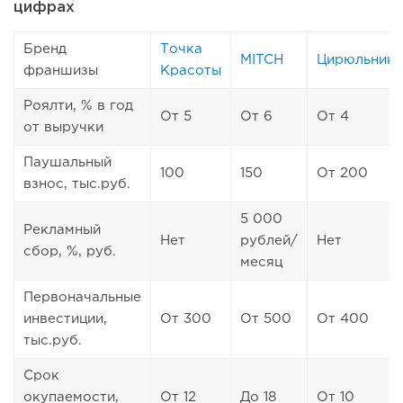
цифрах
Бренд
Точка
MITCH
Цирюльник
франшизы
Красоты
Роялти, % в год
От 5
От 6
От 4
от выручки
Паушальный
100
150
От 200
взнос, тыс.руб.
5 000
Рекламный
Нет
рублей/
Нет
сбор, %, руб.
месяц
Первоначальные
инвестиции,
От 300
От 500
От 400
тыс.руб.
Срок
окупаемости,
От 12
До 18
От 10