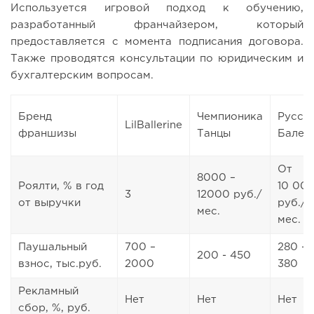
Используется игровой подход к обучению,
разработанный франчайзером, который
предоставляется с момента подписания договора.
Также проводятся консультации по юридическим и
бухгалтерским вопросам.
Бренд
Чемпионика
Русск
LilBallerine
франшизы
Танцы
Балет
От
8000 –
Роялти, % в год
10 00
3
12000 руб./
от выручки
руб./
мес.
мес.
Паушальный
700 –
280 -
200 - 450
взнос, тыс.руб.
2000
380
Рекламный
Нет
Нет
Нет
сбор, %, руб.