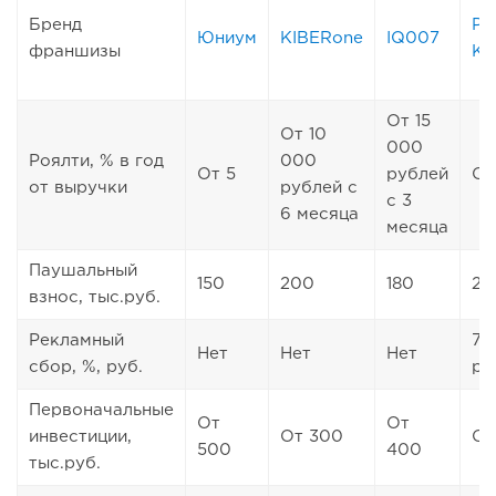
Бренд
Р
Юниум
KIBERone
IQ007
франшизы
Кл
От 15
От 10
000
Роялти, % в год
000
От 5
рублей
От
от выручки
рублей с
с 3
6 месяца
месяца
Паушальный
150
200
180
25
взнос, тыс.руб.
Рекламный
7 
Нет
Нет
Нет
сбор, %, руб.
ру
Первоначальные
От
От
инвестиции,
От 300
От
500
400
тыс.руб.