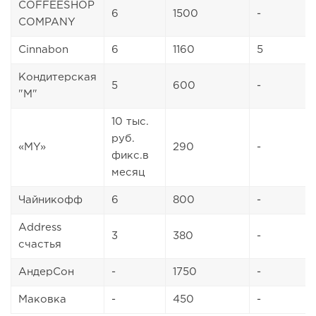
COFFEESHOP
6
1500
-
COMPANY
Cinnabon
6
1160
5
Кондитерская
5
600
-
"М"
10 тыс.
руб.
«MY»
290
-
фикс.в
месяц
Чайникофф
6
800
-
Address
3
380
-
счастья
АндерСон
-
1750
-
Маковка
-
450
-