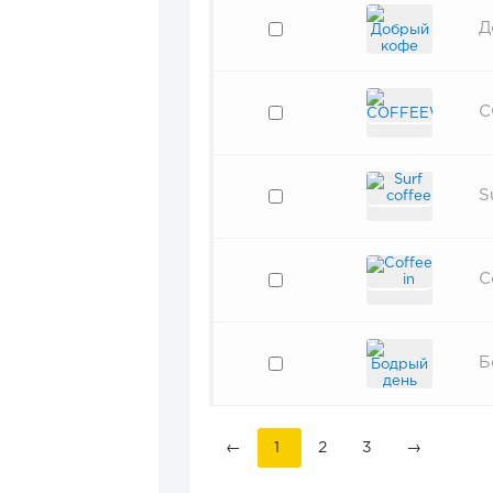
Д
C
S
C
Б
←
1
2
3
→