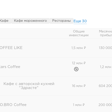
Кафе
Кафе мороженного
Рестораны
Еще
30
Общие
Месячн
инвестиции
прибы
OFFEE LIKE
1,5 млн ₽
130 000
12 млн ₽
tars Coffee
1,2 млн
Кафе с авторской кухней
16 млн ₽
604 20
"Здрасте"
O.BRO Coffee
1 млн ₽
200 00