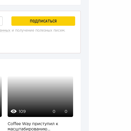
данных
и получение полезных писем.
109
13646
0
0
0
Coffee Way приступил к
onlinePBX - обзор
масштабированию
функционала + плюсы и