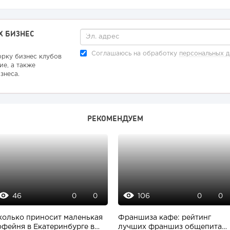
Х БИЗНЕС
Соглашаюсь на обработку
персональных 
орку бизнес клубов
ие, а также
знеса.
РЕКОМЕНДУЕМ
46
106
0
0
0
0
колько приносит маленькая
Франшиза кафе: рейтинг
офейня в Екатеринбурге в
лучших франшиз общепита