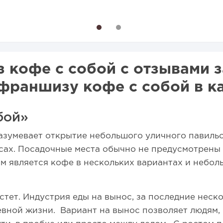
26 году:...
для открытия заведения
1
2
кофе с собой с отзывами за
франшизу кофе с собой в к
бой»
азумевает открытие небольшого уличного павильо
сах. Посадочные места обычно не предусмотрены и
м является кофе в нескольких вариантах и небол
тет. Индустрия еды на вынос, за последние неско
невной жизни. Вариант на вынос позволяет людям,