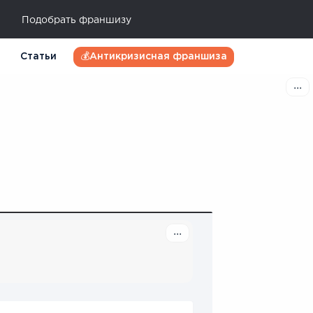
Подобрать франшизу
Статьи
💰Антикризисная франшиза