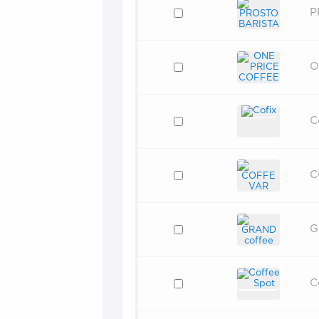
P
O
C
C
G
C