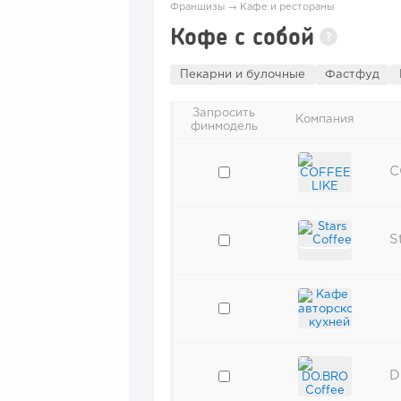
Франшизы
→
Кафе и рестораны
Кофе с собой
?
Пекарни и булочные
Фастфуд
Запросить
Компания
финмодель
C
S
D