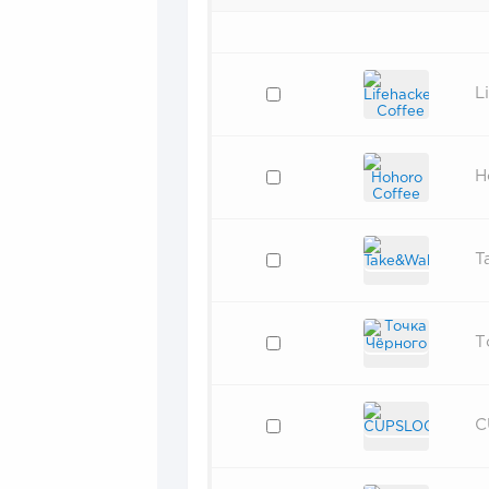
L
H
T
Т
C