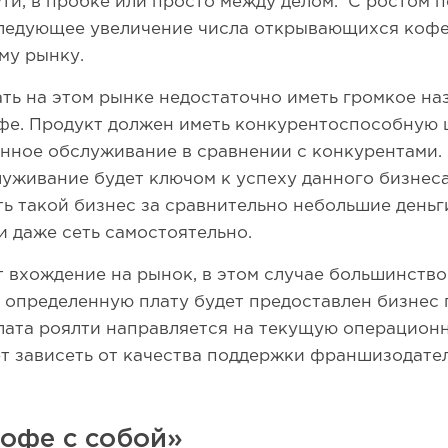
пути, в пробке или просто между делом. С ростом
ледующее увеличение числа открывающихся кофее
му рынку.
ать на этом рынке недостаточно иметь громкое на
фе. Продукт должен иметь конкурентоспособную 
енное обслуживание в сравнении с конкурентами
уживание будет ключом к успеху данного бизнес
ать такой бизнес за сравнительно небольшие день
и даже сеть самостоятельно.
 вхождение на рынок, в этом случае большинств
а определенную плату будет предоставлен бизнес 
ата роялти направляется на текущую операцион
 зависеть от качества поддержки франшизодател
офе с собой»