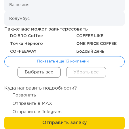
93
0
0
Отзыв SSL-сертификатов у банков: как это влияет на
российский...
Также вас может заинтересовать
DO.BRO Coffee
COFFEE LIKE
Точка Чёрного
ONE PRICE COFFEE
COFFEEWAY
Бодрый день
Показать еще 13 компаний
Куда направить подробности?
Позвонить
118
0
0
Отправить в MAX
«Прибыль 20 млн в год, а я ездил на метро»: куда в
Отправить в Telegram
интернет-магазине...