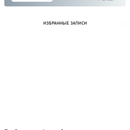
ИЗБРАННЫЕ ЗАПИСИ
28
0
0
Франшиза кафе: рейтинг лучших франшиз общепита для
открытия заведения