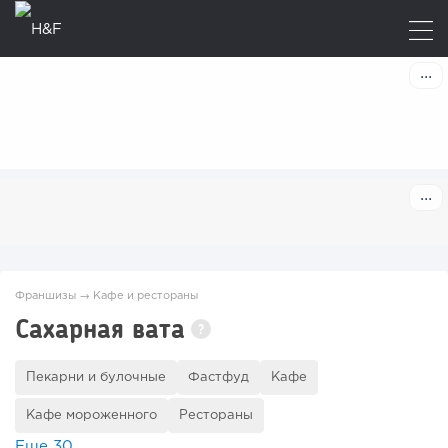
Франшизы
→
Кафе и рестораны
Сахарная вата
?
Пекарни и булочные
Фастфуд
Кафе
Кафе мороженного
Рестораны
Еще
30