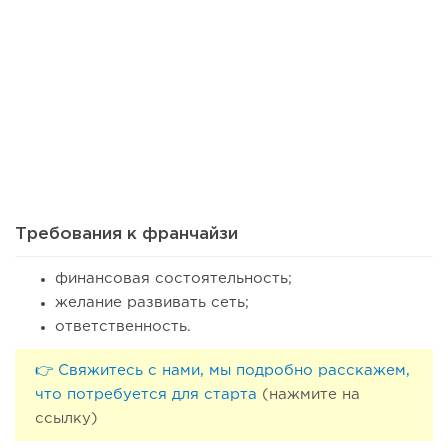
46
0
0
Сколько приносит маленькая кофейня в Екатеринбурге в
2026 году:...
Требования к франчайзи
финансовая состоятельность;
желание развивать сеть;
ответственность.
👉 Свяжитесь с нами, мы подробно расскажем,
что потребуется для старта
(нажмите на
ссылку)