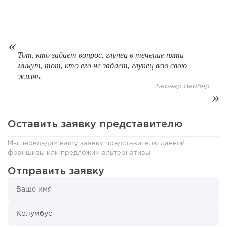
106
0
0
Франшиза кафе: рейтинг лучших франшиз общепита для
открытия заведения
Тот, кто задает вопрос, глупец в течение пяти
минут, тот, кто его не задает, глупец всю свою
жизнь.
Бернар Вербер
Оставить заявку представителю
Мы передадим вашу заявку представителю данной
франшизы или предложим альтернативы
Отправить заявку
109
0
0
Coffee Way приступил к масштабированию собственной
модели производства...