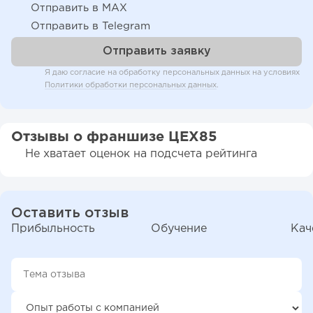
Отправить в MAX
Отправить в Telegram
Я даю согласие на обработку персональных данных на условиях
Политики обработки персональных данных
.
Отзывы о франшизе ЦЕХ85
Не хватает оценок на подсчета рейтинга
Оставить отзыв
Прибыльность
Обучение
Кач