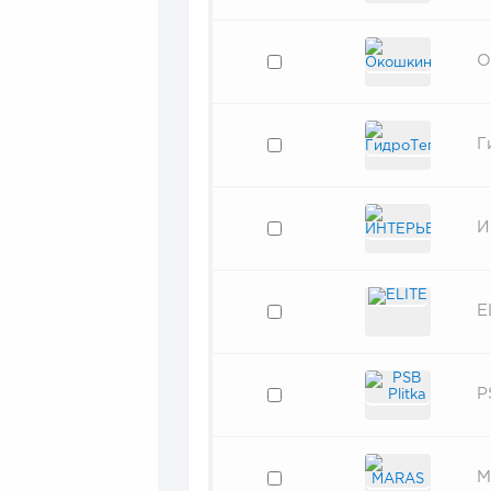
О
Г
И
E
P
M