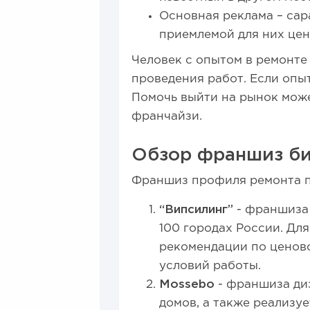
Основная реклама – сар
приемлемой для них цен
Человек с опытом в ремонте
проведения работ. Если опы
Помочь выйти на рынок може
франчайзи.
Обзор франшиз би
Франшиз профиля ремонта по
“Випсилинг”
- франшиза 
100 городах России. Дл
рекомендации по ценово
условий работы.
Mossebo
- франшиза диз
домов, а также реализуе