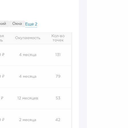
жий
Окна
Еще
2
ая
Кол-во
Окупаемость
ль
точек
0 ₽
4 месяца
131
0 ₽
4 месяца
79
 ₽
12 месяцев
53
0 ₽
2 месяца
42