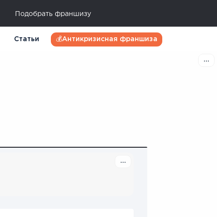
Подобрать франшизу
Статьи
💰Антикризисная франшиза