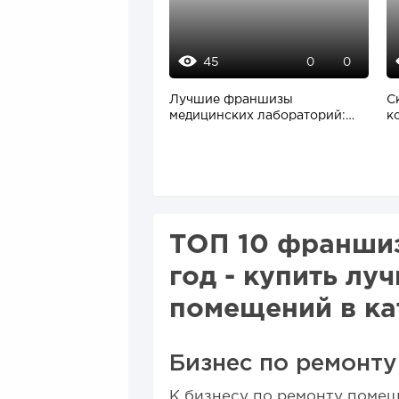
45
0
0
Лучшие франшизы
С
медицинских лабораторий:
к
топ предложений для...
20
ТОП 10 франшиз
год - купить л
помещений в ка
Бизнес по ремонт
К бизнесу по ремонту помещ