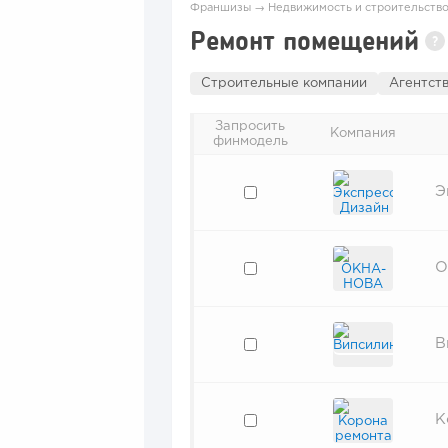
Франшизы
→
Недвижимость и строительств
Ремонт помещений
?
Строительные компании
Агентст
Запросить
Компания
финмодель
Э
О
В
К