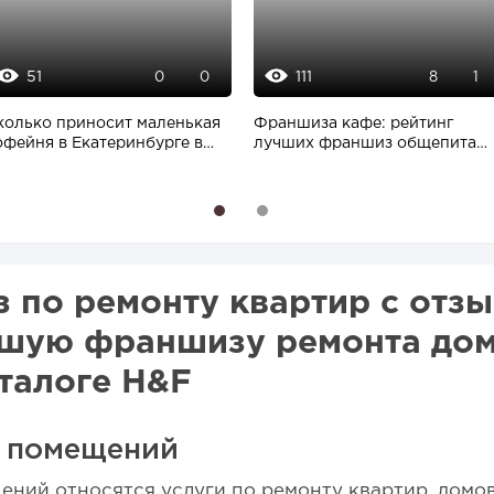
51
111
0
0
8
1
колько приносит маленькая
Франшиза кафе: рейтинг
офейня в Екатеринбурге в
лучших франшиз общепита
26 году:...
для открытия заведения
1
2
 по ремонту квартир с отзы
учшую франшизу ремонта дом
талоге H&F
у помещений
ений относятся услуги по ремонту квартир, домов