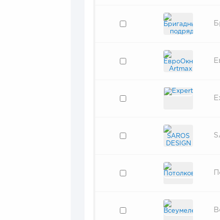
Б
Е
E
S
П
В