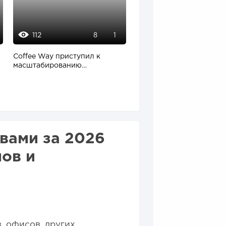
112
13647
8
1
0
Coffee Way приступил к
onlinePBX - обзор
масштабированию
функционала + плюсы и
собственной модели
минусы
производства...
вами за 2026
ов и
, офисов, других