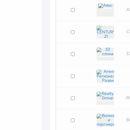
А
C
3
R
В