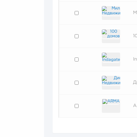
М
1
I
Д
A