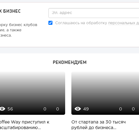
Х БИЗНЕС
Соглашаюсь на обработку
персональных 
орку бизнес клубов
ие, а также
знеса.
РЕКОМЕНДУЕМ
56
49
0
0
0
0
offee Way приступил к
От стартапа за 30 тысяч
асштабированию
рублей до бизнеса
обственной модели
стоимостью миллиарды:...
роизводства...