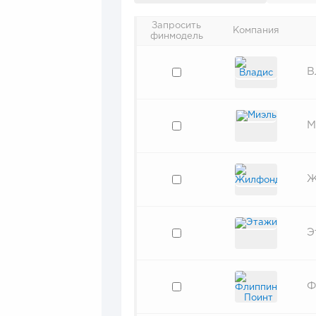
Запросить
Компания
финмодель
В
М
Ж
Э
Ф