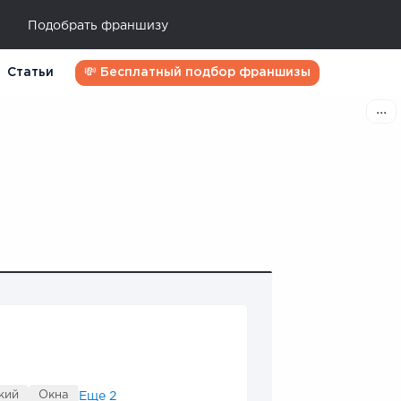
Подобрать франшизу
Статьи
💸 Бесплатный подбор франшизы
жий
Окна
Еще
2