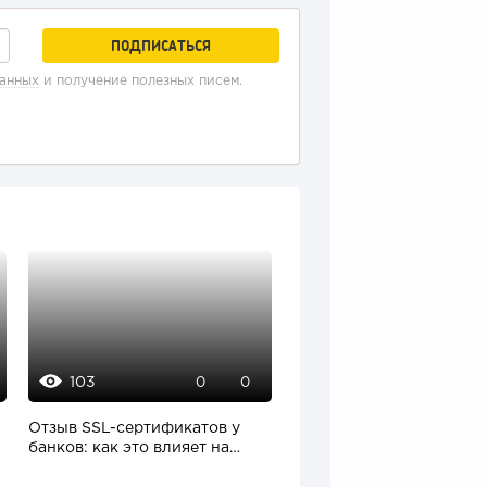
данных
и получение полезных писем.
103
127
0
0
9
Отзыв SSL-сертификатов у
«Прибыль 20 млн в год, 
банков: как это влияет на
ездил на метро»: куда в
российский...
интернет-магазине...