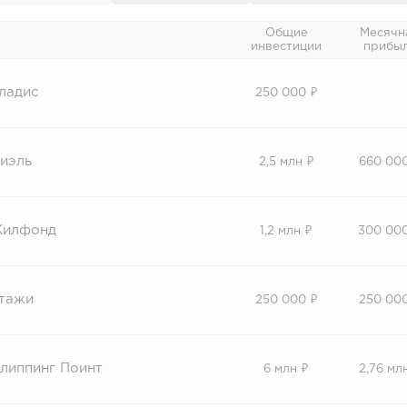
Общие
Месячн
инвестиции
прибы
ладис
250 000 ₽
иэль
2,5 млн ₽
660 00
илфонд
1,2 млн ₽
300 00
тажи
250 000 ₽
250 00
липпинг Поинт
6 млн ₽
2,76 мл