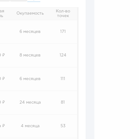
ая
Кол-во
Окупаемость
ль
точек
6 месяцев
171
0 ₽
8 месяцев
124
0 ₽
6 месяцев
111
0 ₽
24 месяца
81
н ₽
4 месяца
53