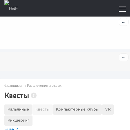
Франшизы
→
Развлечения и отдых
Квесты
?
Кальянные
Квесты
Компьютерные клубы
VR
Кикшеринг
Еще
2