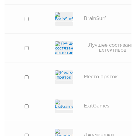
BrainSurf
Лучшее состязани
детективов
Место пряток
ExitGames
Джуманджи