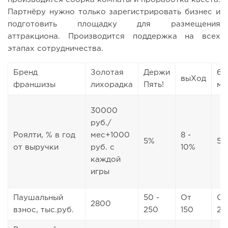
Партнёру нужно только зарегистрировать бизнес и
подготовить площадку для размещения
аттракциона. Производится поддержка на всех
этапах сотрудничества.
Бренд
Золотая
Держи
60
выХод
франшизы
лихорадка
Пять!
ми
30000
руб./
Роялти, % в год
мес+1000
8 -
5%
5%
от выручки
руб. с
10%
каждой
игры
Паушальный
50 -
От
От
2800
взнос, тыс.руб.
250
150
29