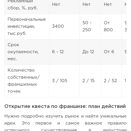
Рекламный
Нет
Нет
Нет
Не
сбор, %, руб.
Первоначальные
50 -
От
90
инвестиции,
3400
250
800
30
тыс.руб.
Срок
окупаемости,
6 - 12
До 12
От 6
9 -
мес.
Количество
собственных/
3 / 105
2 / 15
2 / 52
1 /
франшизных
точек
Открытие квеста по франшизе: план действий
Нужно подробно изучить рынок и найти уникальные
идеи. Это первое и самое важное правило
успешного существования в индустрии