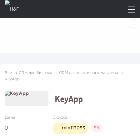
→
→
→
Все
CRM для бизнеса
CRM для цветочного магазина
KeyApp
KeyApp
Цена
Скидка
0
ref=113053
5%