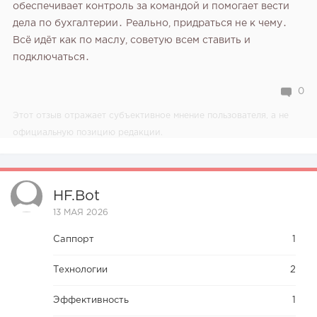
обеспечивает контроль за командой и помогает вести
дела по бухгалтерии․ Реально‚ придраться не к чему․
Всё идёт как по маслу‚ советую всем ставить и
подключаться․
0
Этот отзыв отражает субъективное мнение пользователя, а не
официальную позицию редакции.
HF.bot
13 МАЯ 2026
Саппорт
1
Технологии
2
Эффективность
1