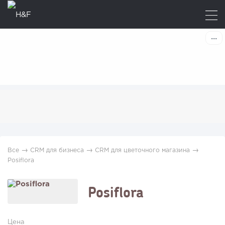
→
→
→
Все
CRM для бизнеса
CRM для цветочного магазина
Posiflora
Posiflora
Цена