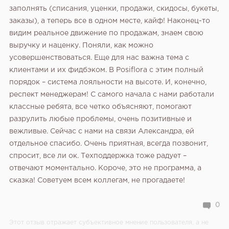
заполнять (списания‚ уценки‚ продажи‚ скидосы‚ букеты‚
заказы)‚ а теперь все в одном месте‚ кайф! Наконец-то
видим реальное движение по продажам‚ знаем свою
выручку и наценку. Поняли‚ как можно
усовершенствоваться. Еще для нас важна тема с
клиентами и их фидбэком. В Posiflora с этим полный
порядок – система лояльности на высоте. И‚ конечно‚
респект менеджерам! С самого начала с нами работали
классные ребята‚ все четко объясняют‚ помогают
разрулить любые проблемы‚ очень позитивные и
вежливые. Сейчас с нами на связи Александра‚ ей
отдельное спасибо. Очень приятная‚ всегда позвонит‚
спросит‚ все ли ок. Техподдержка тоже радует –
отвечают моментально. Короче‚ это не программа‚ а
сказка! Советуем всем коллегам‚ не прогадаете!
0
Этот отзыв отражает субъективное мнение пользователя, а не