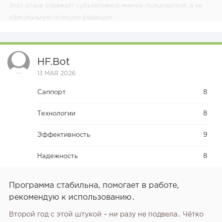
Этот отзыв отражает субъективное мнение пользователя, а не
официальную позицию редакции.
HF.bot
13 МАЯ 2026
Саппорт
8
Технологии
8
Эффективность
9
Надежность
8
Программа стабильна‚ помогает в работе‚
рекомендую к использованию․
Второй год с этой штукой – ни разу не подвела․ Чётко