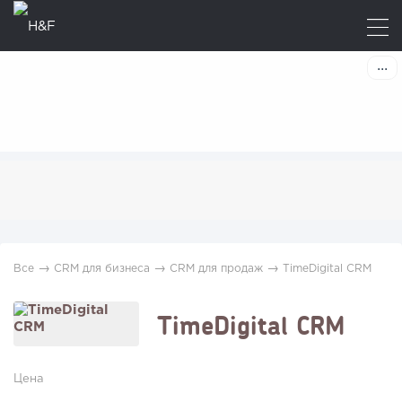
→
→
→
Все
CRM для бизнеса
CRM для продаж
TimeDigital CRM
TimeDigital CRM
Цена