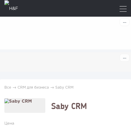
→
→
Все
CRM для бизнеса
Saby CRM
Saby CRM
Цена