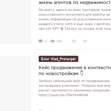
жизнь агентов по недвижимост
На днях у одного из моих партнеров, возн
искусственного интеллекта для работы на 
знаем, информация об искусственном инте
каждого утюга, хотя я еще знаю с десяток
про чат GPT 😬 Так вот на основе этой техн
0
769
58
10
Блог Vlad_Protarget
Кейс продвижения в контекст
по новостройкам 👇
Записал небольшой кейс по продвижению о
застройщика в регионе✅ Показал всю внут
расчет окупаемости рекламных вложений эт
https://youtu.be/i3NrHraWrQ4