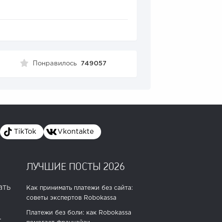
Понравилось
749057
TikTok
Vkontakte
ЛУЧШИЕ ПОСТЫ 2026
ать
Как принимать платежи без сайта:
советы экспертов Robokassa
Платежи без боли: как Robokassa
.