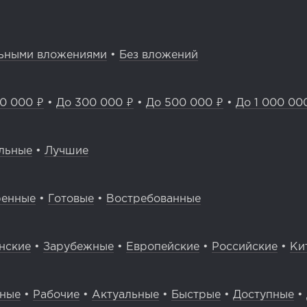
ьными вложениями
•
Без вложений
0 000 ₽
•
До 300 000 ₽
•
До 500 000 ₽
•
До 1 000 00
льные
•
Лучшие
ренные
•
Готовые
•
Востребованные
нские
•
Зарубежные
•
Европейские
•
Российские
•
Ки
вные
•
Рабочие
•
Актуальные
•
Быстрые
•
Доступные
•