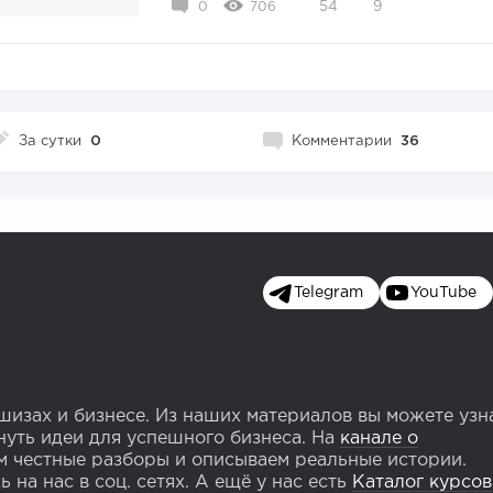
0
706
54
9
За сутки
0
Комментарии
36
Telegram
YouTube
изах и бизнесе. Из наших материалов вы можете узн
уть идеи для успешного бизнеса. На
канале о
 честные разборы и описываем реальные истории.
 на нас в соц. сетях. А ещё у нас есть
Каталог курсов