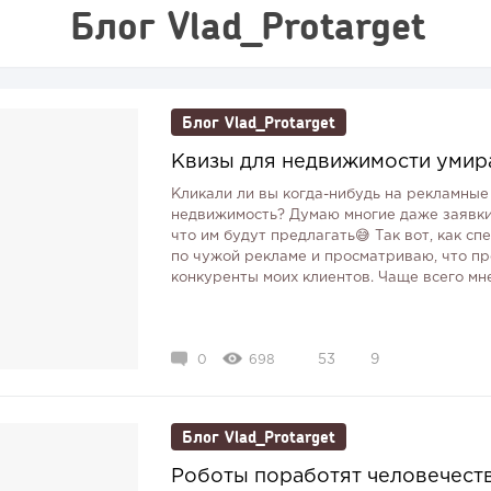
Блог Vlad_Protarget
Блог Vlad_Protarget
Квизы для недвижимости умира
Кликали ли вы когда-нибудь на рекламны
недвижимость? Думаю многие даже заявки
что им будут предлагать😅 Так вот, как сп
по чужой рекламе и просматриваю, что пр
конкуренты моих клиентов. Чаще всего мне
0
698
53
9
Блог Vlad_Protarget
Роботы поработят человечеств