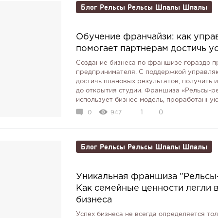
Блог Рельсы Рельсы Шпалы Шпалы
Обучение франчайзи: как упр
помогает партнерам достичь у
Создание бизнеса по франшизе гораздо п
предпринимателя. С поддержкой управля
достичь плановых результатов, получить 
до открытия студии. Франшиза «Рельсы-р
использует бизнес-модель, проработанную 
0
947
1
0
Блог Рельсы Рельсы Шпалы Шпалы
Уникальная франшиза "Рельсы
Как семейные ценности легли 
бизнеса
Успех бизнеса не всегда определяется то