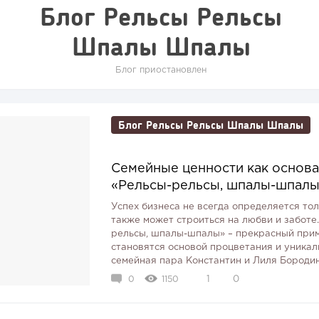
Блог Рельсы Рельсы
Шпалы Шпалы
Блог приостановлен
Блог Рельсы Рельсы Шпалы Шпалы
Семейные ценности как основ
«Рельсы-рельсы, шпалы-шпал
Успех бизнеса не всегда определяется то
также может строиться на любви и заботе
рельсы, шпалы-шпалы» – прекрасный прим
становятся основой процветания и уникал
семейная пара Константин и Лиля Бородины
0
1150
1
0