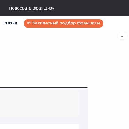
Подобрать франшизу
Статьи
💸 Бесплатный подбор франшизы