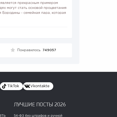
 является прекрасным примером
юдях могут стать основой процветания
я Бородины - семейная пара, которая
астье д...
Понравилось
749057
TikTok
Vkontakte
ЛУЧШИЕ ПОСТЫ 2026
ать
54-ФЗ без штрафов и ручной