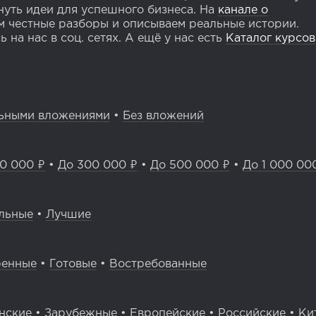
уть идеи для успешного бизнеса. На
канале о
 честные разборы и описываем реальные истории.
 на нас в соц. сетях. А ещё у нас есть
Каталог курсов
ьными вложениями
•
Без вложений
0 000 ₽
•
До 300 000 ₽
•
До 500 000 ₽
•
До 1 000 00
льные
•
Лучшие
ренные
•
Готовые
•
Востребованные
нские
•
Зарубежные
•
Европейские
•
Российские
•
Ки