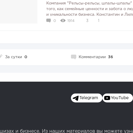
Компания "Рельсы-рельсы, шпалы-шпалы"
того, как семейные ценности и забота о л
и уникальности бизнеса. Константин и Лил
не только стремится приносить радость и сч
0
1914
3
1
За сутки
0
Комментарии
36
Telegram
YouTube
изах и бизнесе. Из наших материалов вы можете узн