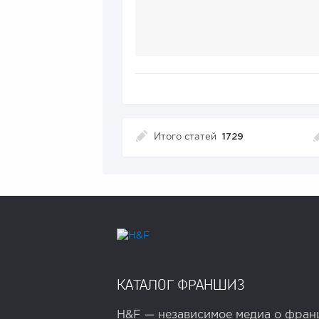
Итого статей
1729
КАТАЛОГ ФРАНШИЗ
H&F — независимое медиа о франш