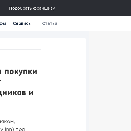
Подобрать франшизу
фы
Сервисы
Статьи
и покупки
т
дников и
няком,
y Inn) под