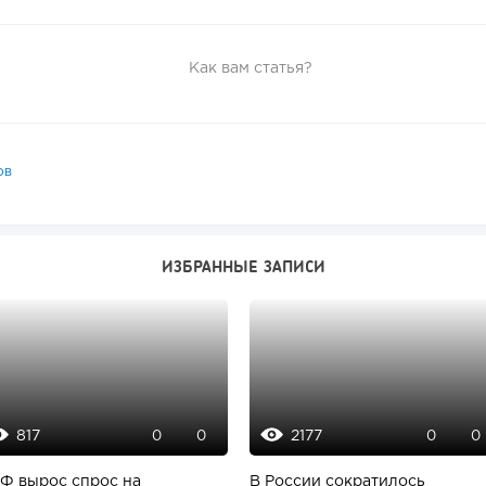
Как вам статья?
ов
ИЗБРАННЫЕ ЗАПИСИ
817
2177
0
0
0
0
РФ вырос спрос на
В России сократилось