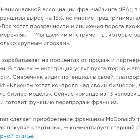
Национальной ассоциации франчайзинга (IFA), в 
раншизы вырос на 15%, но многие предпринимате
«Все хотят прозрачности и снижения порога вхож
меречняк. — Мы даем им инструменты, которые р
только крупным игрокам».
зарабатывает на процентах от продаж и партнер
и. В планах — интеграция услуг бухгалтеров и аг
ти. Смеречняк видит потенциал в своей платфор
И: «Клиенты хотят контроля над своим бизнесом,
ую бизнес-модель». Сейчас команда из 13 человек
 и готовит функцию перепродаж франшиз.
тап сделает приобретение франшизы McDonald's 
ак покупка квартиры», — комментирует старший ре
рной статье
.