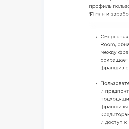
профиль пользо
$1 млн и зараб
Смеречняк,
Room, обн
между фран
сокращает 
франшиз с
Пользовате
и предпочт
подходящие
франшизы 
кредитора
и доступ 