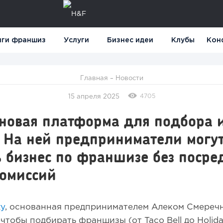
нги франшиз
Услуги
Бизнес идеи
Клубы
Кон
Главная
–
Новости
4705
15 апреля 2025
 новая платформа для подбора 
 На ней предприниматели могу
 бизнес по франшизе без посре
комиссий
zy
, основанная предпринимателем Алеком Смереч
чтобы подбирать франшизы (от Taco Bell до Holida