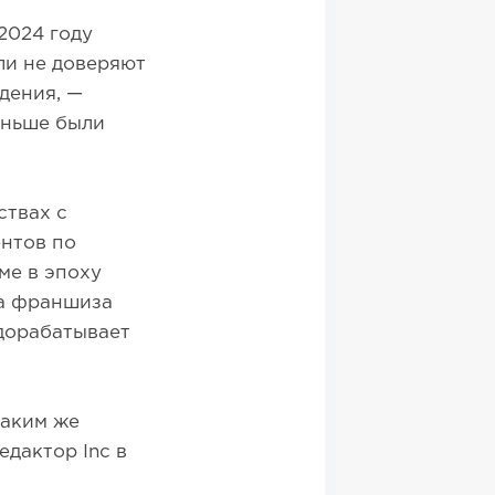
2024 году
ли не доверяют
дения, —
аньше были
ствах с
ентов по
ме в эпоху
 а франшиза
 дорабатывает
таким же
дактор Inc в