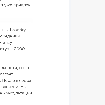
ап уже привлек
чных Laundry
осредники
Franzy
ступ к 3000
ожности, опыт
лагает
. После выбора
дключением к
е консультации