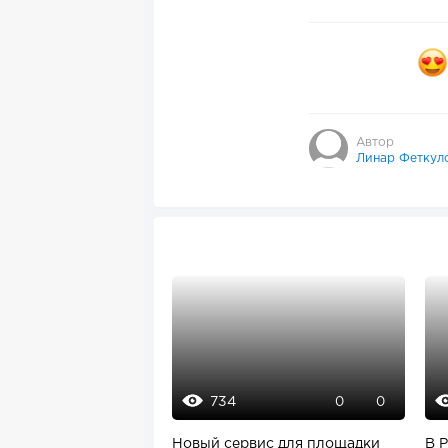
Автор
Линар Феткул
734
0
0
Новый сервис для площадки
В 