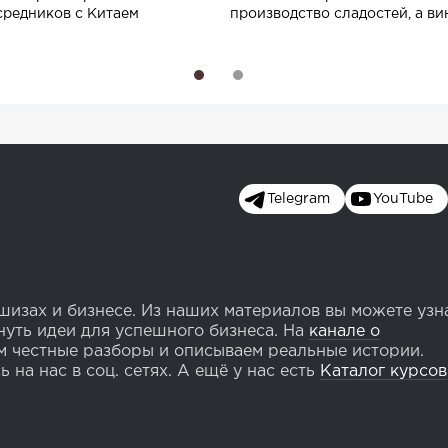
средников с Китаем
производство сладостей, а ви
подорожало...
1
2
Telegram
YouTube
изах и бизнесе. Из наших материалов вы можете узн
уть идеи для успешного бизнеса. На
канале о
 честные разборы и описываем реальные истории.
 на нас в соц. сетях. А ещё у нас есть
Каталог курсов