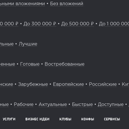
ьными вложениями
•
Без вложений
0 000 ₽
•
До 300 000 ₽
•
До 500 000 ₽
•
До 1 000 00
льные
•
Лучшие
ренные
•
Готовые
•
Востребованные
нские
•
Зарубежные
•
Европейские
•
Российские
•
Ки
вные
•
Рабочие
•
Актуальные
•
Быстрые
•
Доступные
•
УСЛУГИ
БИЗНЕС ИДЕИ
КЛУБЫ
КОНФЫ
СЕРВИСЫ