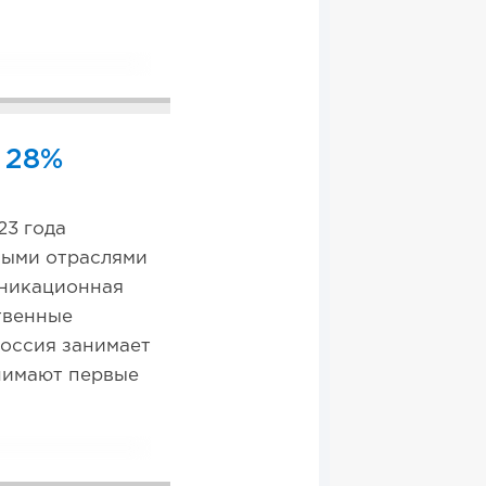
 28%
23 года
мыми отраслями
уникационная
твенные
Россия занимает
анимают первые