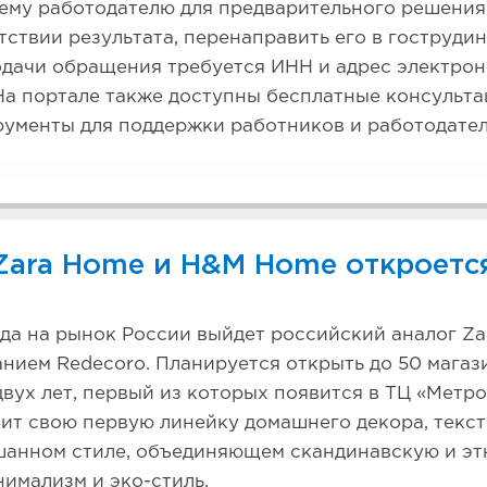
ему работодателю для предварительного решения
утствии результата, перенаправить его в гоструд
одачи обращения требуется ИНН и адрес электро
На портале также доступны бесплатные консульт
ументы для поддержки работников и работодател
Zara Home и H&M Home откроетс
да на рынок России выйдет российский аналог Z
нием Redecoro. Планируется открыть до 50 магаз
двух лет, первый из которых появится в ТЦ «Метр
ит свою первую линейку домашнего декора, текст
ешанном стиле, объединяющем скандинавскую и э
нимализм и эко-стиль.