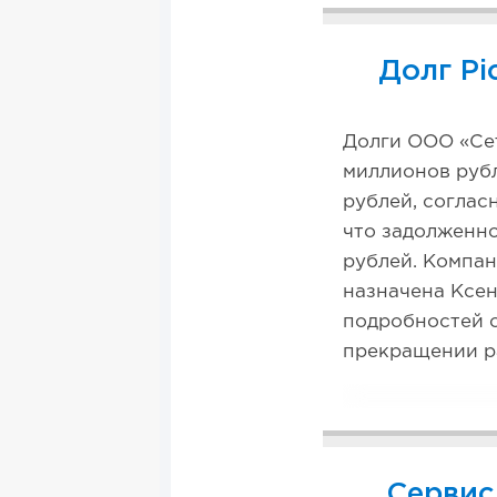
Долг Pi
Долги ООО «Се
миллионов рубл
рублей, соглас
что задолженно
рублей. Компан
назначена Ксе
подробностей 
прекращении ра
Сервис