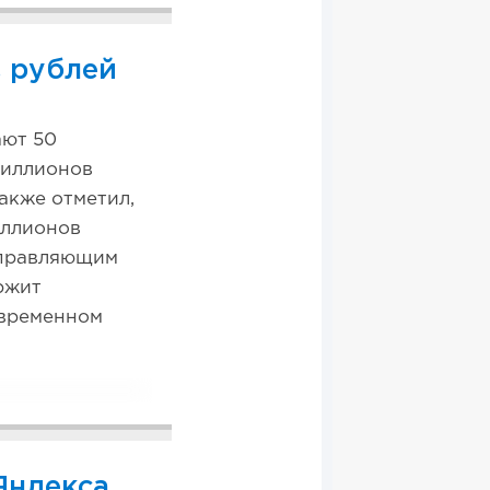
в рублей
ают 50
миллионов
акже отметил,
иллионов
управляющим
ржит
 временном
Яндекса