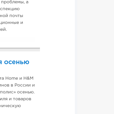
 проблемы, а
инспекцию
нной почты
ационные и
ей.
я осенью
ara Home и H&M
инов в России и
ополис» осенью.
иля и товаров
тническую