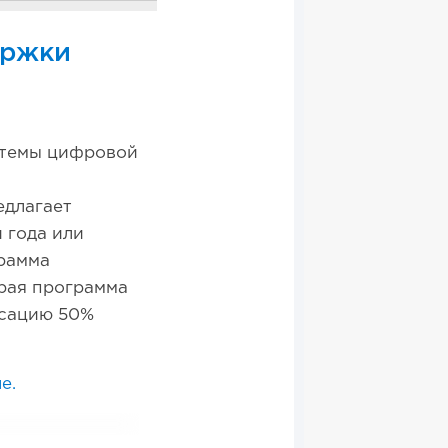
ержки
стемы цифровой
едлагает
 года или
грамма
орая программа
нсацию 50%
е.