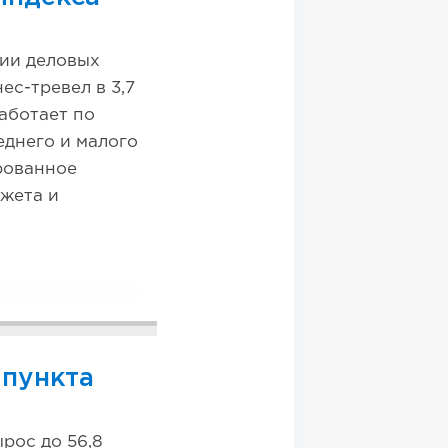
ции деловых
ес-тревел в 3,7
аботает по
еднего и малого
ированное
жета и
 пункта
рос до 56,8