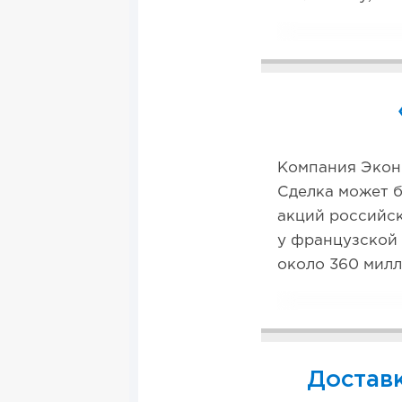
Компания Экони
Сделка может б
акций российск
у французской 
около 360 милл
Достав