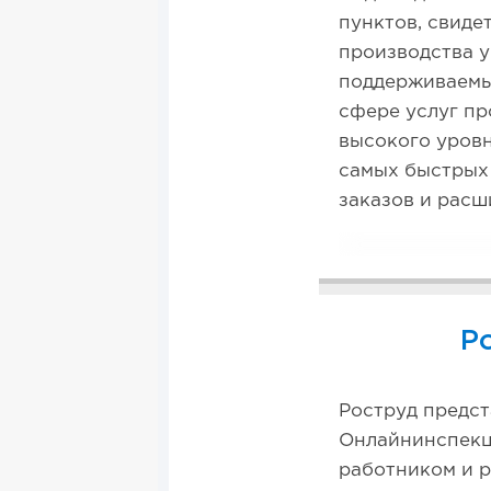
пунктов, свиде
производства у
поддерживаемы
сфере услуг пр
высокого уровн
самых быстрых 
заказов и расш
Р
Роструд предст
Онлайнинспекц
работником и р