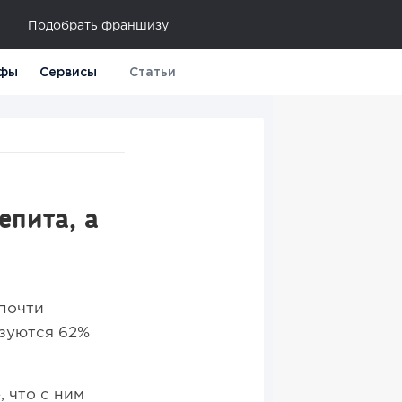
Подобрать франшизу
фы
Сервисы
Статьи
епита, а
 почти
ьзуются 62%
 что с ним