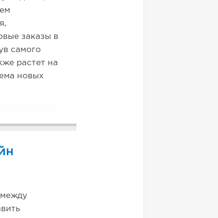
ъем
я,
вые заказы в
ув самого
кже растет на
ъема новых
йн
 между
авить