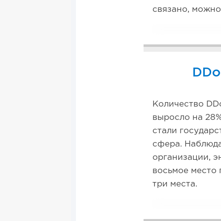
связано, можно
DDo
Количество DDo
выросло на 28
стали государс
сфера. Наблюда
организации, э
восьмое место 
три места.