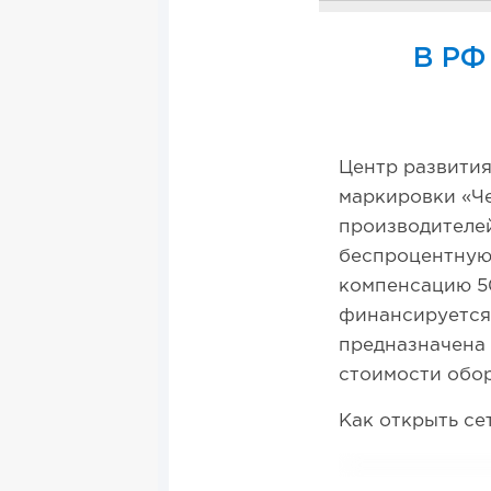
В РФ
Центр развити
маркировки «Че
производителей
беспроцентную 
компенсацию 5
финансируется 
предназначена 
стоимости обо
Как открыть се