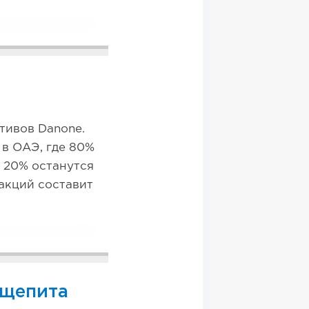
e
тивов Danone.
в ОАЭ, где 80%
 20% останутся
 акций составит
бщепита