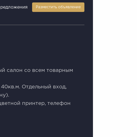
предложения
Разместить объявление
й салон со всем товарным
40кв.м. Отдельный вход,
ну).
цветной принтер, телефон
.