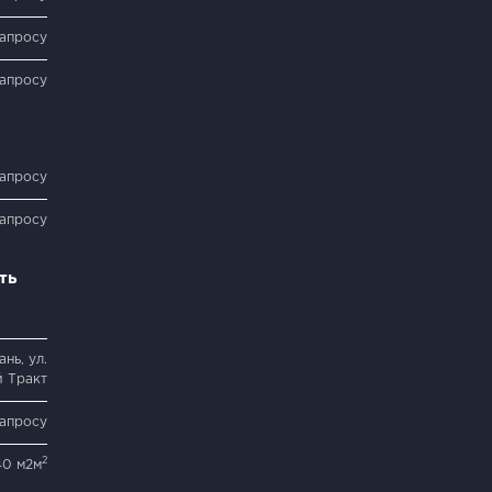
запросу
запросу
запросу
запросу
ть
нь, ул.
 Тракт
запросу
2
40 м2м