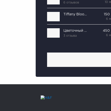
10 
6 отзывов
Tiffany Blooms
150
6 
Цветочный ряд
450
6 
3 отзыва