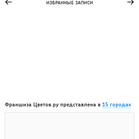
ИЗБРАННЫЕ ЗАПИСИ
64
0
0
Франшиза кафе: рейтинг лучших франшиз общепита для
Франшиза Цветов.ру представлена в
15 городах
открытия заведения