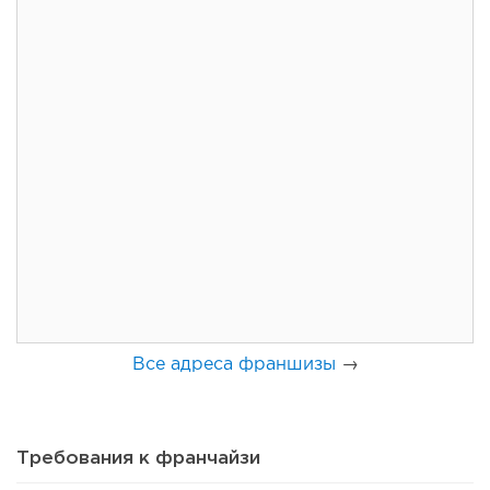
77
0
0
Coffee Way приступил к масштабированию собственной
модели производства...
Все адреса франшизы
→
Требования к франчайзи