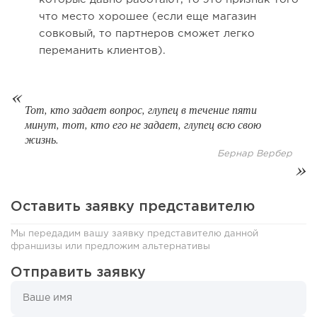
что место хорошее (если еще магазин
совковый, то партнеров сможет легко
переманить клиентов).
80
0
0
Тот, кто задает вопрос, глупец в течение пяти
минут, тот, кто его не задает, глупец всю свою
Конференции августа 2026: лучшие мероприятия месяца
жизнь.
для бизнеса,...
Бернар Вербер
Оставить заявку представителю
Мы передадим вашу заявку представителю данной
франшизы или предложим альтернативы
Отправить заявку