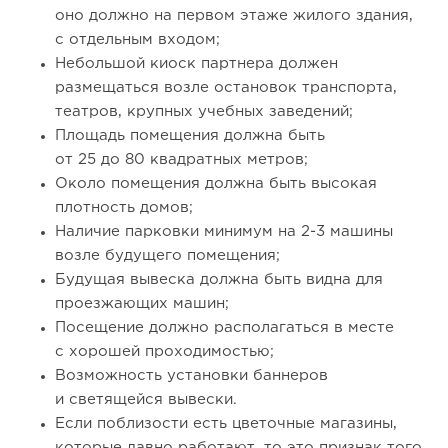
оно должно на первом этаже жилого здания,
с отдельным входом;
Небольшой киоск партнера должен
размещаться возле остановок транспорта,
театров, крупных учебных заведений;
Площадь помещения должна быть
от 25 до 80 квадратных метров;
Около помещения должна быть высокая
плотность домов;
Наличие парковки минимум на 2-3 машины
возле будущего помещения;
138
9
2
Будущая вывеска должна быть видна для
проезжающих машин;
«Прибыль 20 млн в год, а я ездил на метро»: куда в
интернет-магазине...
Посещение должно располагаться в месте
с хорошей проходимостью;
Возможность установки баннеров
и светящейся вывески.
Если поблизости есть цветочные магазины,
которые давно работают, то это признак того