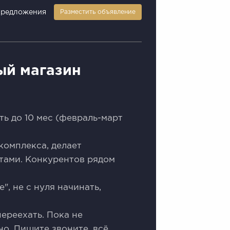
предложения
Разместить объявление
ый магазин
ь до 10 мес (февраль-март
комплекса, делает
тами. Конкурентов рядом
", не с нуля начинать,
ереехать. Пока не
но. Пишите звоните, всё