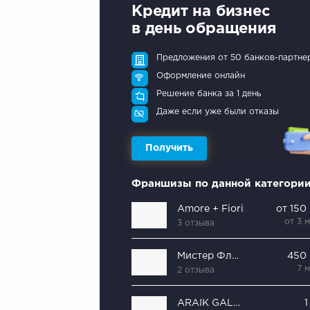
Кредит на бизнес
в день обращения
Предложения от 50 банков-партне
Оформление онлайн
Решение банка за 1 день
Даже если уже были отказы
Получить
Франшизы по данной категори
Amore + Fiori
от 150
от 3 
3 отзыва
Мистер Флористер
450
7 
2 отзыва
ARAIK GALSTYAN Floral Design House
1