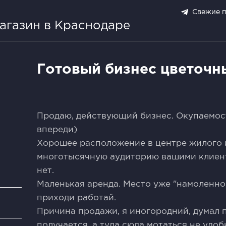
Свежие 
агазин в Краснодаре
Готовый бизнес цветочн
Продаю, действующий бизнес. Окупаемост
впереди)
Хорошее расположение в центре жилого 
многотысячную аудиторию вашими клиен
нет.
Маленькая аренда. Место уже "намоленное
приходи работай.
и
Причина продажи, я иногородний, думал п
получается, а туда сюда мотаться не удоб