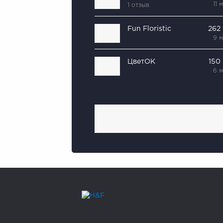
11 
1 отзыв
Fun Floristic
262
9 
ЦветОК
150
6 