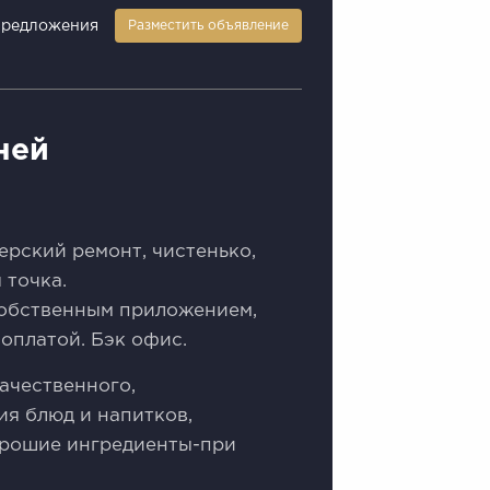
предложения
Разместить объявление
ней
ерский ремонт, чистенько,
 точка.
собственным приложением,
оплатой. Бэк офис.
ачественного,
я блюд и напитков,
орошие ингредиенты-при