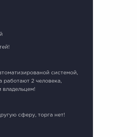
й
тей!
втоматизированой системой,
а работают 2 человека,
м владельцем!
ругую сферу, торга нет!