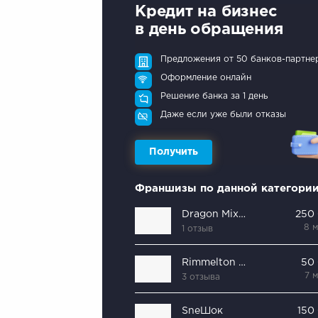
Кредит на бизнес
в день обращения
Предложения от 50 банков-партне
Оформление онлайн
Решение банка за 1 день
Даже если уже были отказы
Получить
Франшизы по данной категори
Dragon Mixology Bar
250
8 
1 отзыв
Rimmelton Coffee
50
7 
3 отзыва
SneШок
150