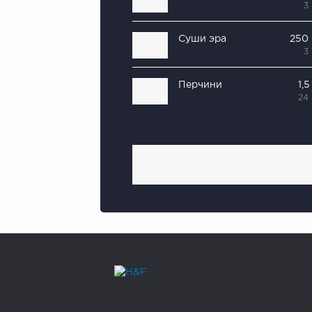
3
Суши эра
250
3
Перчини
1,
24