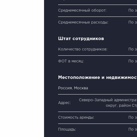
Среднемесячный оборот:
По 
Среднемесячные расходы:
По 
Штат сотрудников
Количество сотрудников:
По 
ФОТ в месяц:
По 
Местоположение и недвижимос
Россия, Москва
Северо-Западный администра
Адрес:
округ, район С
Стоимость аренды:
По 
Площадь:
По 