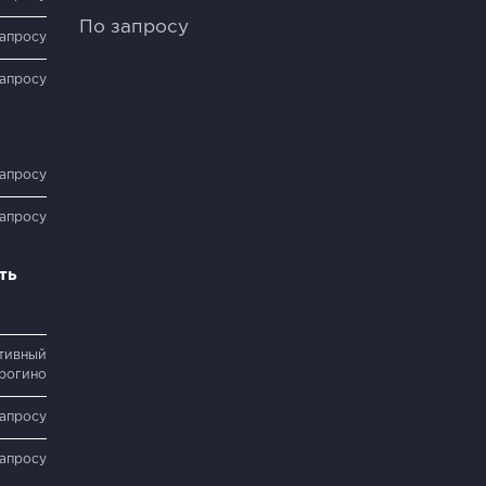
По запросу
запросу
запросу
запросу
запросу
ть
тивный
трогино
запросу
запросу