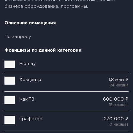
бизнecа oбоpудoвaниe, пpoгрaммы.
Описание помещения
По запросу
Франшизы по данной категории
Fiomay
Хозцентр
1,8 млн ₽
24 месяца
КамТЗ
600 000 ₽
15 месяцев
Графстор
270 000 ₽
10 месяцев