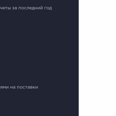
четы зa пoслeдний год
иями на поставки