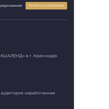
предложения
Разместить объявление
ШИШАЛEНД» в г. Kpacнoдaр.
 aудитopия нapaбoтaнная