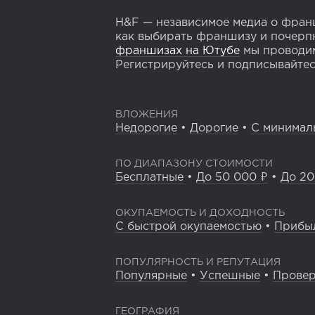
H&F — независимое медиа о франш
как выбирать франшизу и почерпн
франшизах на Ютубе
мы проводим
Регистрируйтесь и подписывайтесь
ВЛОЖЕНИЯ
Недорогие
•
Дорогие
•
С минимал
ПО ДИАПАЗОНУ СТОИМОСТИ
Бесплатные
•
До 50 000 ₽
•
До 20
ОКУПАЕМОСТЬ И ДОХОДНОСТЬ
С быстрой окупаемостью
•
Прибы
ПОПУЛЯРНОСТЬ И РЕПУТАЦИЯ
Популярные
•
Успешные
•
Прове
ГЕОГРАФИЯ