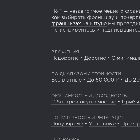
H&F — независимое медиа о франш
как выбирать франшизу и почерпн
франшизах на Ютубе
мы проводим
Регистрируйтесь и подписывайтесь
ВЛОЖЕНИЯ
Недорогие
•
Дорогие
•
С минимал
ПО ДИАПАЗОНУ СТОИМОСТИ
Бесплатные
•
До 50 000 ₽
•
До 20
ОКУПАЕМОСТЬ И ДОХОДНОСТЬ
С быстрой окупаемостью
•
Прибы
ПОПУЛЯРНОСТЬ И РЕПУТАЦИЯ
Популярные
•
Успешные
•
Прове
ГЕОГРАФИЯ