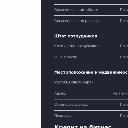
Среднемесячный оборот:
По 
Среднемесячные расходы:
По 
Штат сотрудников
Количество сотрудников:
По 
ФОТ в месяц:
По 
Местоположение и недвижимос
Россия, Новосибирск
Адрес:
ул. Лени
Стоимость аренды:
По 
Площадь:
По 
Кредит на бизнес