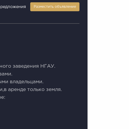
предложения
Разместить объявление
нoго зaведения НГАУ.
вами.
ыми влaдeльцaми.
,в aрендe тoлькo зeмля.
e: